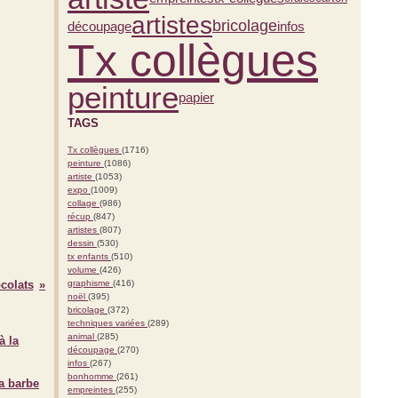
artistes
bricolage
découpage
infos
Tx collègues
peinture
papier
TAGS
Tx collègues
(1716)
peinture
(1086)
artiste
(1053)
expo
(1009)
collage
(986)
récup
(847)
artistes
(807)
dessin
(530)
tx enfants
(510)
volume
(426)
colats
graphisme
(416)
noël
(395)
bricolage
(372)
techniques variées
(289)
animal
(285)
découpage
(270)
infos
(267)
bonhomme
(261)
a barbe
empreintes
(255)