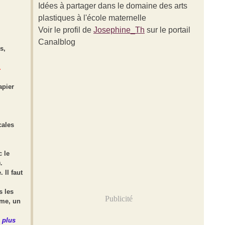
Idées à partager dans le domaine des arts
plastiques à l'école maternelle
Voir le profil de
Josephine_Th
sur le portail
Canalblog
s,
.
apier
cales
c le
.
 Il faut
s les
Publicité
sme, un
 plus