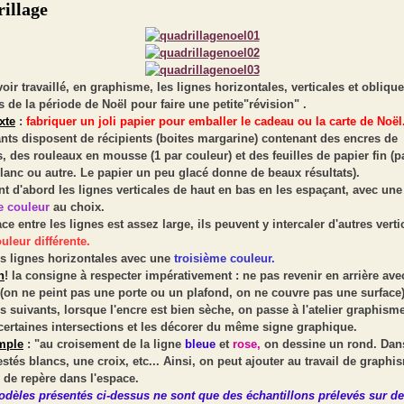
illage
oir travaillé, en graphisme, les lignes horizontales, verticales et oblique
s de la période de Noël pour faire une petite"révision" .
xte
:
fabriquer un joli papier pour emballer le cadeau ou la carte de Noël
nts disposent de récipients (boites margarine) contenant des encres de
, des rouleaux en mousse (1 par couleur) et des feuilles de papier fin (p
blanc ou autre. Le papier un peu glacé donne de beaux résultats).
ent d'abord les lignes verticales de haut en bas en les espaçant, avec une
e couleur
au choix.
ace entre les lignes est assez large, ils peuvent y intercaler d'autres verti
ouleur
différente.
es lignes horizontales avec une
troisième couleur.
n
! la consigne à respecter impérativement : ne pas revenir en arrière ave
(on ne peint pas une porte ou un plafond, on ne couvre pas une surface)
s suivants, lorsque l'encre est bien sèche, on passe à l'atelier graphisme.
certaines intersections et les décorer du même signe graphique.
mple
: "au croisement de la ligne
bleue
et
rose,
on dessine un rond. Dan
estés blancs, une croix, etc... Ainsi, on peut ajouter au travail de graphi
 de repère dans l'espace.
odèles présentés ci-dessus ne sont que des échantillons prélevés sur de