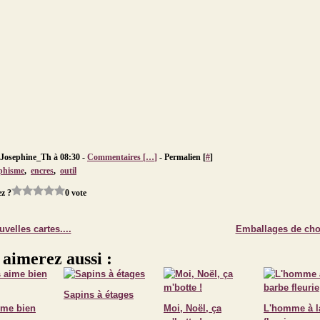
 Josephine_Th à 08:30 -
Commentaires [
…
]
- Permalien [
#
]
phisme
,
encres
,
outil
z ?
0 vote
velles cartes....
Emballages de cho
 aimerez aussi :
Sapins à étages
ime bien
Moi, Noël, ça
L'homme à l