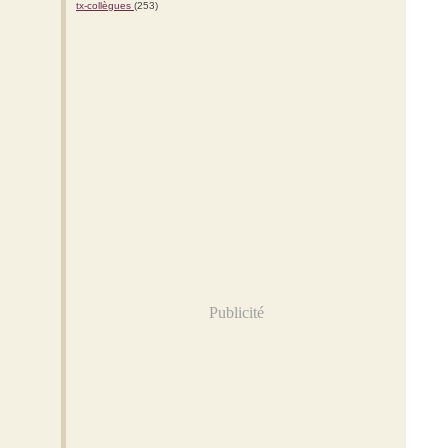
tx-collègues
(253)
Publicité