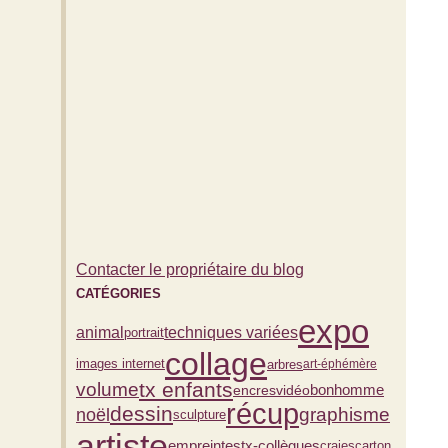
Contacter le propriétaire du blog
CATÉGORIES
expo
animal
techniques variées
portrait
collage
arbres
images internet
art-éphémère
tx enfants
volume
bonhomme
vidéo
encres
récup
dessin
graphisme
noël
sculpture
artiste
empreintes
tx-collègues
carton
craies