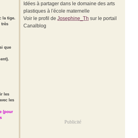
Idées à partager dans le domaine des arts
plastiques à l'école maternelle
 la tige.
Voir le profil de
Josephine_Th
sur le portail
 très
Canalblog
nsi que
ent).
r les
avec les
e (pour
s
Publicité