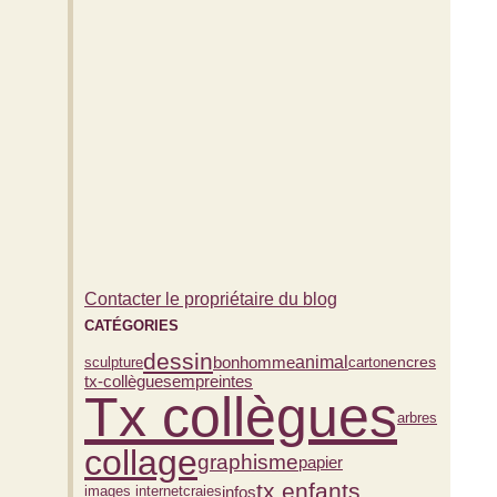
Contacter le propriétaire du blog
CATÉGORIES
dessin
bonhomme
animal
carton
sculpture
encres
tx-collègues
empreintes
Tx collègues
arbres
collage
graphisme
papier
tx enfants
infos
images internet
craies