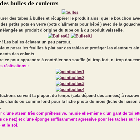
des bulles de couleurs
rer des tubes à bulles et récupérer le produit ainsi que le bouchon avec
des petits pots en verre (pots d'aliments pour bébé ) avec de la gouache
mélangée au produit d'origine du tube ou à du produit vaisselle.
n! Les bulles éclatent un peu partout.
mieux poser les feuilles à plat sur des tables et protéger les alentours ai
ments des enfants.
cice pour apprendre à contrôler son souffle (ni trop fort, ni trop doucem
 réalisations :
uctions servent la plupart du temps (cela dépend des années) à recouvri
de chants ou comme fond pour la fiche photo du mois (fiche de liaison 
.
r d'une atsem très compréhensive, munie elle-même d'un gant de toilett
s de nez) et d'une éponge suffisamment agressive pour les taches sur le
et le sol.