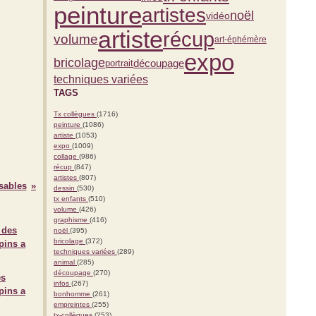
peinture
artistes
noël
vidéo
artiste
récup
volume
art-éphémère
expo
bricolage
découpage
portrait
techniques variées
TAGS
Tx collègues
(1716)
peinture
(1086)
artiste
(1053)
expo
(1009)
collage
(986)
récup
(847)
artistes
(807)
sables
dessin
(530)
tx enfants
(510)
volume
(426)
graphisme
(416)
noël
(395)
bricolage
(372)
techniques variées
(289)
animal
(285)
découpage
(270)
es
infos
(267)
pins a
bonhomme
(261)
empreintes
(255)
tx-collègues
(253)