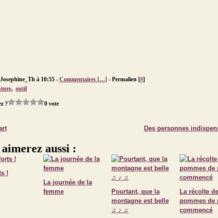
 Josephine_Th à 10:55 -
Commentaires [
…
]
- Permalien [
#
]
nture
,
outil
z ?
0 vote
art
Des personnes indispen
 aimerez aussi :
s !
La journée de la
femme
Pourtant, que la
La récolte d
montagne est belle
pommes de 
♫ ♪ ♫
commencé