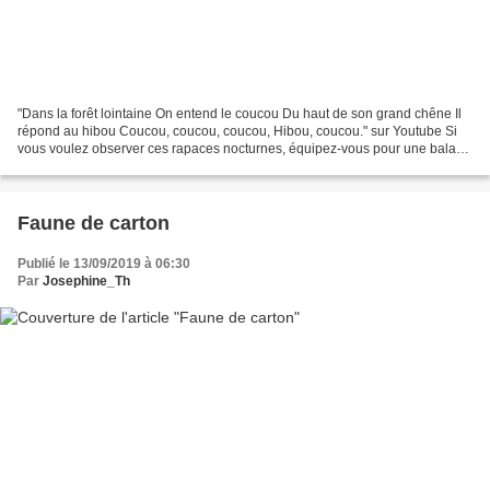
"Dans la forêt lointaine On entend le coucou Du haut de son grand chêne Il
répond au hibou Coucou, coucou, coucou, Hibou, coucou." sur Youtube Si
vous voulez observer ces rapaces nocturnes, équipez-vous pour une balade
en forêt de nuit et "Hou-Hou-Houvrez...
Faune de carton
Publié le 13/09/2019 à 06:30
Par
Josephine_Th