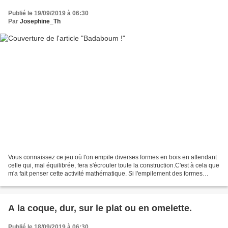
Publié le 19/09/2019 à 06:30
Par
Josephine_Th
Vous connaissez ce jeu où l'on empile diverses formes en bois en attendant
celle qui, mal équilibrée, fera s'écrouler toute la construction.C'est à cela que
m'a fait penser cette activité mathématique. Si l'empilement des formes
créées paraît bien instable,...
A la coque, dur, sur le plat ou en omelette.
Publié le 18/09/2019 à 06:30