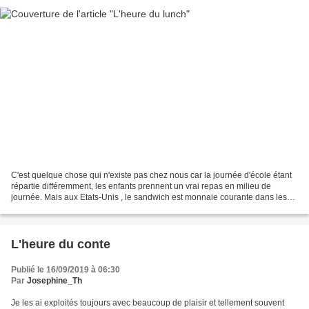
C'est quelque chose qui n'existe pas chez nous car la journée d'école étant
répartie différemment, les enfants prennent un vrai repas en milieu de
journée. Mais aux Etats-Unis , le sandwich est monnaie courante dans les
écoles et les élèves le sortent...
L'heure du conte
Publié le 16/09/2019 à 06:30
Par
Josephine_Th
Je les ai exploités toujours avec beaucoup de plaisir et tellement souvent