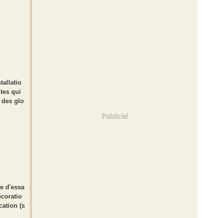
tallatio
tes qui
 des glo
Publicité
ie d'essa
écoratio
cation (s