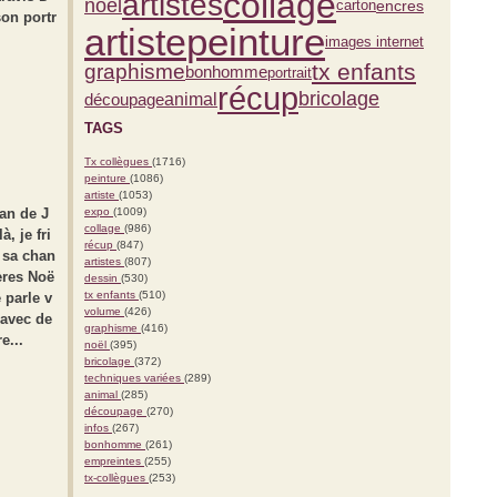
collage
artistes
noël
carton
encres
on portr
peinture
artiste
images internet
tx enfants
graphisme
bonhomme
portrait
récup
bricolage
découpage
animal
TAGS
Tx collègues
(1716)
peinture
(1086)
artiste
(1053)
an de J
expo
(1009)
collage
(986)
, je fri
récup
(847)
e sa chan
artistes
(807)
ères Noë
dessin
(530)
tx enfants
(510)
 parle v
volume
(426)
 avec de
graphisme
(416)
e...
noël
(395)
bricolage
(372)
techniques variées
(289)
animal
(285)
découpage
(270)
infos
(267)
bonhomme
(261)
empreintes
(255)
tx-collègues
(253)