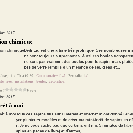
bre 2017
ion chimique
Beili Liu est une artiste très prolifique. Ses nombreuses ins
ns sont toujours surprenantes. Ainsi ces boules transparen
ne sont pas vraiment des boules pour le sapin, mais plutôt
bes de verre remplis d'un mélange de sel, d'eau et...
 Josephine_Th à 06:30 -
Commentaires [
…
]
- Permalien [
#
]
ste
,
noël
,
installations
,
boules
,
décoration
z ?
0 vote
bre 2017
rêt à moi
Tous ces sapins vus sur Pinterest et Internet m'ont donné l'env
yer plusieurs modèles et de créer ma mini-forêt de sapins en d
n.Je ne vous cache pas que certains ont mis 5 minutes de fabri
apins en pages de livre) et d'autres,...