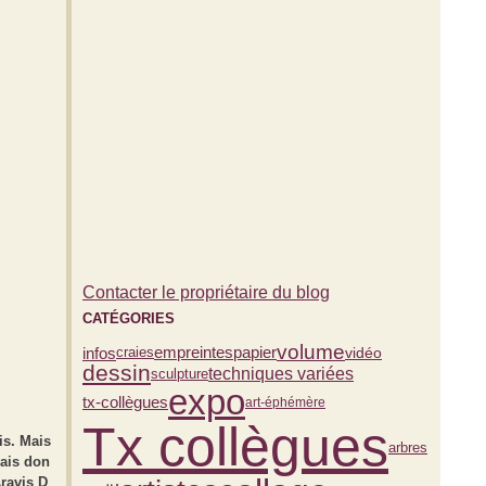
Contacter le propriétaire du blog
CATÉGORIES
volume
infos
vidéo
empreintes
papier
craies
dessin
techniques variées
sculpture
expo
tx-collègues
art-éphémère
Tx collègues
is. Mais
arbres
vais don
Aravis D