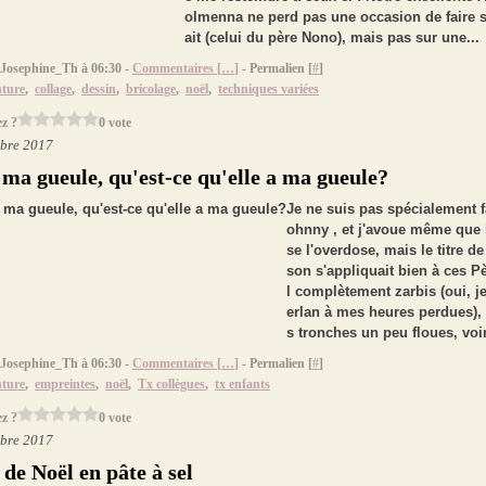
olmenna ne perd pas une occasion de faire s
ait (celui du père Nono), mais pas sur une...
 Josephine_Th à 06:30 -
Commentaires [
…
]
- Permalien [
#
]
nture
,
collage
,
dessin
,
bricolage
,
noël
,
techniques variées
z ?
0 vote
bre 2017
 ma gueule, qu'est-ce qu'elle a ma gueule?
Je ne suis pas spécialement f
ohnny , et j'avoue même que là
se l'overdose, mais le titre d
son s'appliquait bien à ces P
l complètement zarbis (oui, je
erlan à mes heures perdues),
s tronches un peu floues, voir
 Josephine_Th à 06:30 -
Commentaires [
…
]
- Permalien [
#
]
nture
,
empreintes
,
noël
,
Tx collègues
,
tx enfants
z ?
0 vote
bre 2017
de Noël en pâte à sel