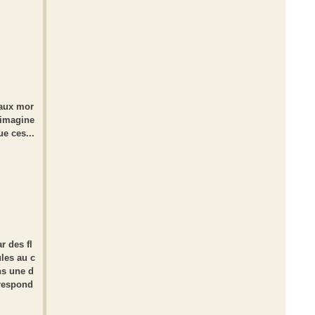
 aux mor
 imagine
e ces...
r des fl
les au c
ns une d
rrespond