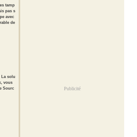
des tamp
is pas s
mpe avec
érable de
 La solu
x, vous
ce Sourc
Publicité