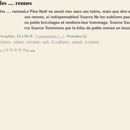
les .... rennes
Le Père Noël ne serait rien sans ses lutins, mais que dire 
ses rennes, si indispensables! Source Ne les oublions pa
os petits bricolages et rendons-leur hommage. Source So
rce Source Terminons par la tribu de petits rennes en bou
 Josephine_Th à 06:30 -
Commentaires [
…
]
- Permalien [
#
]
reintes
,
volume
,
bricolage
,
noël
,
Tx collègues
,
animal
,
tx enfants
z ?
0 vote