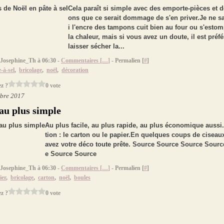
Cela paraît si simple avec des emporte-pièces et 
ons que ce serait dommage de s'en priver.Je ne sa
i l'encre des tampons cuit bien au four ou s'esto
la chaleur, mais si vous avez un doute, il est préf
laisser sécher la...
 Josephine_Th à 06:30 -
Commentaires [
…
]
- Permalien [
#
]
-à-sel
,
bricolage
,
noël
,
décoration
z ?
0 vote
bre 2017
 au plus simple
Au plus facile, au plus rapide, au plus économique aussi.
tion : le carton ou le papier.En quelques coups de ciseau
avez votre déco toute prête. Source Source Source Sour
e Source Source
 Josephine_Th à 06:30 -
Commentaires [
…
]
- Permalien [
#
]
ier
,
bricolage
,
carton
,
noël
,
boules
z ?
0 vote