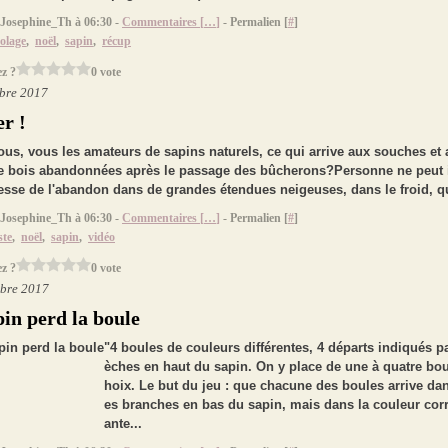
 Josephine_Th à 06:30 -
Commentaires [
…
]
- Permalien [
#
]
colage
,
noël
,
sapin
,
récup
z ?
0 vote
bre 2017
r !
us, vous les amateurs de sapins naturels, ce qui arrive aux souches et
e bois abandonnées après le passage des bûcherons?Personne ne peut
stesse de l'abandon dans de grandes étendues neigeuses, dans le froid, qu
 Josephine_Th à 06:30 -
Commentaires [
…
]
- Permalien [
#
]
ste
,
noël
,
sapin
,
vidéo
z ?
0 vote
bre 2017
pin perd la boule
"4 boules de couleurs différentes, 4 départs indiqués pa
èches en haut du sapin. On y place de une à quatre bou
hoix. Le but du jeu : que chacune des boules arrive da
es branches en bas du sapin, mais dans la couleur co
ante...