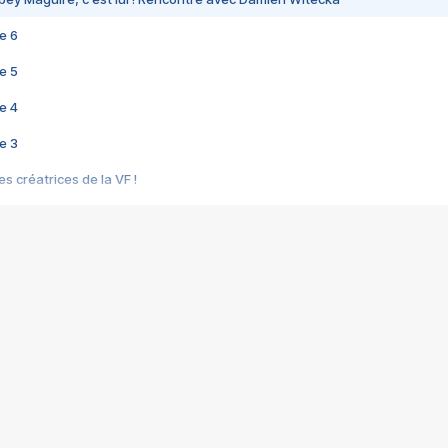
e 6
e 5
e 4
e 3
s créatrices de la VF !
e 2
e 1
e Mektoub My Love arrive enfin ! Rencontre avec Shaïn Boumedine et Sal
i : après Toni en famille
elle réalise le bouleversant Dites lui que je l'aime
ais ! Rencontre autour de Vie privée de Rebecca Zlotowski
 de Marguerite, Grave... Rencontre avec Ella Rumpf