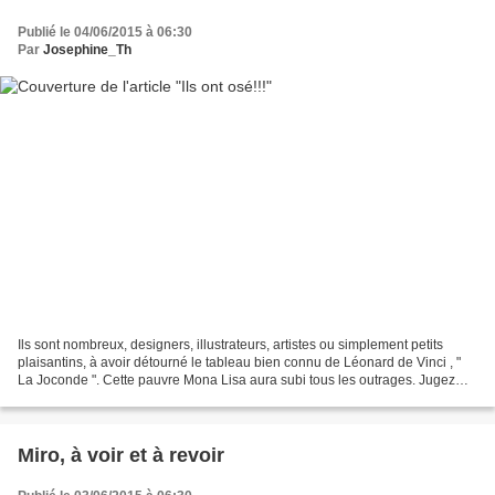
Publié le 04/06/2015 à 06:30
Par
Josephine_Th
Ils sont nombreux, designers, illustrateurs, artistes ou simplement petits
plaisantins, à avoir détourné le tableau bien connu de Léonard de Vinci , "
La Joconde ". Cette pauvre Mona Lisa aura subi tous les outrages. Jugez
plutôt ! Sur Kizoa Musique de...
Miro, à voir et à revoir