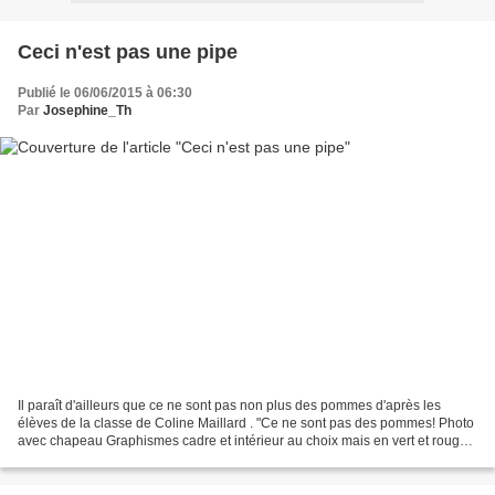
Ceci n'est pas une pipe
Publié le 06/06/2015 à 06:30
Par
Josephine_Th
Il paraît d'ailleurs que ce ne sont pas non plus des pommes d'après les
élèves de la classe de Coline Maillard . "Ce ne sont pas des pommes! Photo
avec chapeau Graphismes cadre et intérieur au choix mais en vert et rouge
Calque pour la pomme verte et...