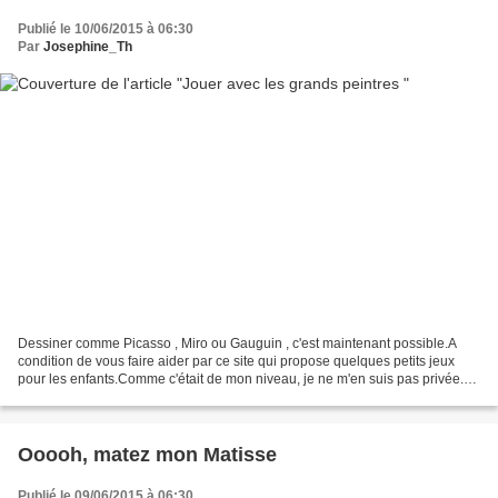
Publié le 10/06/2015 à 06:30
Par
Josephine_Th
Dessiner comme Picasso , Miro ou Gauguin , c'est maintenant possible.A
condition de vous faire aider par ce site qui propose quelques petits jeux
pour les enfants.Comme c'était de mon niveau, je ne m'en suis pas privée.
Voici mes réalisations (on ne se...
Ooooh, matez mon Matisse
Publié le 09/06/2015 à 06:30