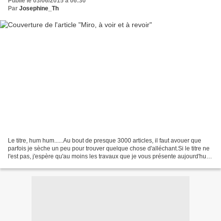
Publié le 03/06/2015 à 06:30
Par
Josephine_Th
Le titre, hum hum......Au bout de presque 3000 articles, il faut avouer que
parfois je sèche un peu pour trouver quelque chose d'alléchant.Si le titre ne
l'est pas, j'espère qu'au moins les travaux que je vous présente aujourd'hui
le seront. L'oeuvre...