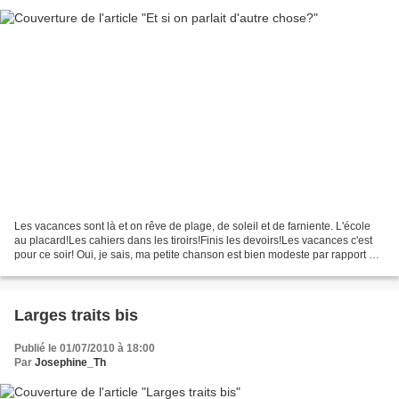
Les vacances sont là et on rêve de plage, de soleil et de farniente. L'école
au placard!Les cahiers dans les tiroirs!Finis les devoirs!Les vacances c'est
pour ce soir! Oui, je sais, ma petite chanson est bien modeste par rapport à
celle d' Echolali que...
Larges traits bis
Publié le 01/07/2010 à 18:00
Par
Josephine_Th