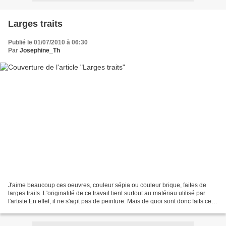
Larges traits
Publié le 01/07/2010 à 06:30
Par
Josephine_Th
J'aime beaucoup ces oeuvres, couleur sépia ou couleur brique, faites de
larges traits .L'originalité de ce travail tient surtout au matériau utilisé par
l'artiste.En effet, il ne s'agit pas de peinture. Mais de quoi sont donc faits ces
grands tableaux...