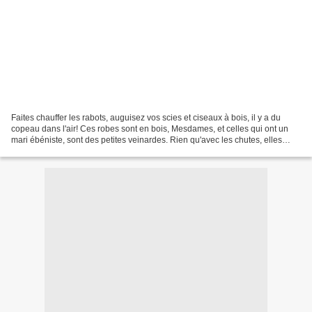
Faites chauffer les rabots, auguisez vos scies et ciseaux à bois, il y a du
copeau dans l'air! Ces robes sont en bois, Mesdames, et celles qui ont un
mari ébéniste, sont des petites veinardes. Rien qu'avec les chutes, elles
peuvent se faire une garde-robe...