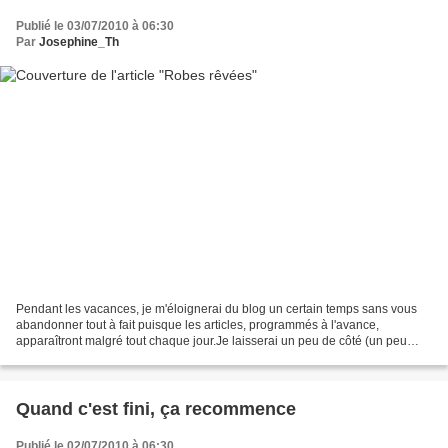
Publié le 03/07/2010 à 06:30
Par
Josephine_Th
Pendant les vacances, je m'éloignerai du blog un certain temps sans vous
abandonner tout à fait puisque les articles, programmés à l'avance,
apparaîtront malgré tout chaque jour.Je laisserai un peu de côté (un peu
seulement) les activités scolaires et...
Quand c'est fini, ça recommence
Publié le 02/07/2010 à 06:30